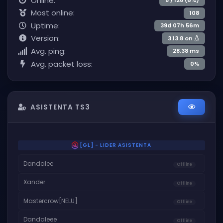
Online:
8 / 128 (6%)
Most online:
108
Uptime:
39d 07h 56m
Version:
3.13.8 on
Avg. ping:
28.38 ms
Avg. packet loss:
0%
ASISTENTA TS3
[GL] - LIDER ASISTENTA
Dandalee
Offline
Xander
Offline
Mastercrow[NELU]
Offline
Dandaleee
Offline